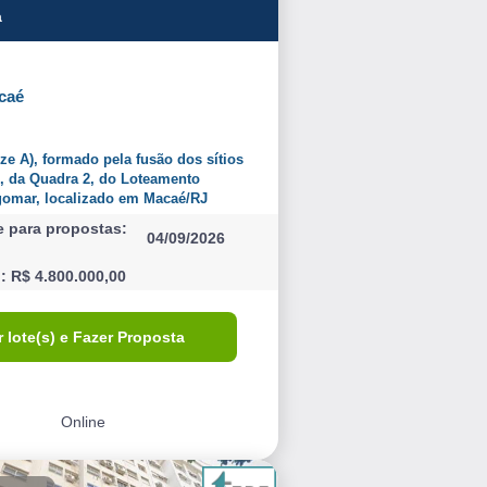
a
caé
oze A), formado pela fusão dos sítios
2, da Quadra 2, do Loteamento
gomar, localizado em Macaé/RJ
e para propostas:
04/09/2026
l: R$ 4.800.000,00
r lote(s) e Fazer Proposta
Online