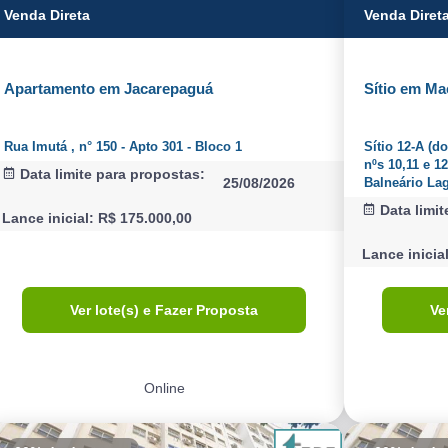
Venda Direta
Venda Diret
Apartamento em Jacarepaguá
Sítio em Ma
Rua Imutá , n° 150 - Apto 301 - Bloco 1
Sítio 12-A (d
nºs 10,11 e 1
Data limite para propostas:
25/08/2026
Balneário La
Data limit
Lance inicial: R$ 175.000,00
Lance inicia
Ver lote(s) e Fazer Proposta
Ve
Online