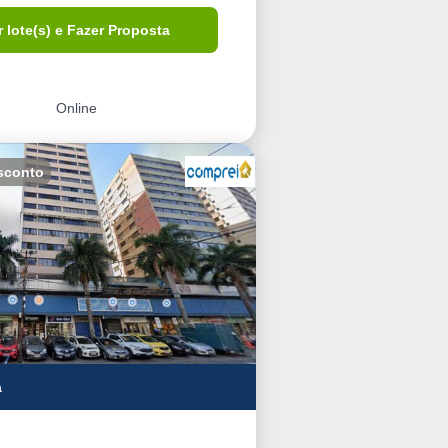
r lote(s) e Fazer Proposta
Online
sconto
a